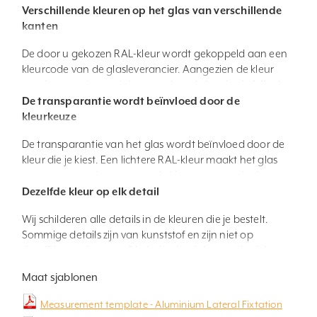
Verschillende kleuren op het glas van verschillende
kanten
De door u gekozen RAL-kleur wordt gekoppeld aan een
kleurcode van de glasleverancier. Aangezien de kleur
wordt geproduceerd door maximaal vier plastic folies in
verschillende basiskleuren te combineren, kan de kleur
De transparantie wordt beïnvloed door de
van de glas iets anders worden waargenomen,
kleurkeuze
afhankelijk van welke kant je ernaar kijkt. Daarom
De transparantie van het glas wordt beïnvloed door de
labelen we de glazen op basis van welke zijden hetzelfde
kleur die je kiest. Een lichtere RAL-kleur maakt het glas
zijn. Monteer de gemarkeerde zijden in dezelfde richting.
transparanter dan wanneer je kiest voor een donkere
kleur.
Dezelfde kleur op elk detail
De uitzondering is als je kiest voor een witte RAL-kleur,
Wij schilderen alle details in de kleuren die je bestelt.
dan heeft het glas een “matte” folie.
Sommige details zijn van kunststof en zijn niet op
dezelfde manier geverfd als de aluminium onderdelen.
Daarom kunnen ze in sommige gevallen als wat saaier of
Maat sjablonen
glanzender worden ervaren.
Measurement template - Aluminium Lateral Fixtation