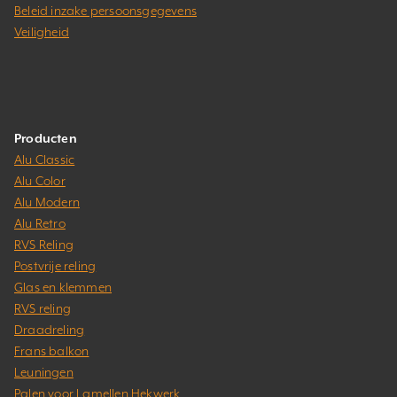
Beleid inzake persoonsgegevens
Veiligheid
Producten
Alu Classic
Alu Color
Alu Modern
Alu Retro
RVS Reling
Postvrije reling
Glas en klemmen
RVS reling
Draadreling
Frans balkon
Leuningen
Palen voor Lamellen Hekwerk