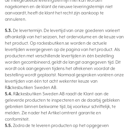
de meegedeelde leveringstermijn niet kan worden
nagekomen en de klant de nieuwe leveringstermijn niet
aanvaardt, heeft de klant het recht zijn aankoop te
annuleren.
5.3.
De levertermijn. De levertijd van onze goederen varieert
afhankelijk van het seizoen, het ordervolume en de keuze van
het product. Op rackesbutiken.se worden de actuele
levertijden weergegeven op de pagina van het product. Als
producten met verschillende levertijden in één bestelling
worden gecombineerd, geldt de langst aangegeven tijd. Dit
wordt ook aangegeven tijdens het afrekenen voordat de
bestelling wordt geplaatst. Normaal gesproken variëren onze
levertijden van één tot acht wekenter keuze van
Rāckesbutiken Sweden AB.
5.4.
Rāckesbutiken Sweden AB raadt de Klant aan de
geleverde producten te inspecteren en de daarbij gebleken
gebreken binnen bekwame tijd, bij voorkeur schriftelijk, te
melden. Zie nader het Artikel omtrent garantie en
conformiteit.
5.5.
Zodra de te leveren producten op het opgegeven