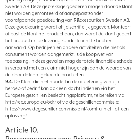
Sweden AB. Deze gebrekkige goederen mogen door de klant
niet worden gemonteerd of aangepast zonder
voorafgaande goedkeuring van Rāckesbutiken Sweden AB.
Deze goedkeuring wordt altijd schriftelijk gegeven. Monteert
of past de klant het product aan, dan wordt de klant geacht
het product en de levering zonder klacht te hebben
aanvaard. Op bedrijven en andere activiteiten die niet als
consument worden aangemerkt, is de koopwet van
toepassing. In deze gevallen mag de totale financiële schade
in verband met een claim niet hoger zijn dan de waarde van
de door de klant gekochte producten.
9.4.
De Klant die niet handelt in de uitoefening van zijn
beroep of bedrijf kan ook een klacht indienen via het
Europese geschillen beslechtingsplatform, te bereiken via:
http://ec.europa.eu/odr/ of via de geschillencommissie:
https://www.degeschillencommissie.nl/komt-u-niet-tot-een-
oplossing/.
Article 10.
Persoonsgegevens,Privacy &