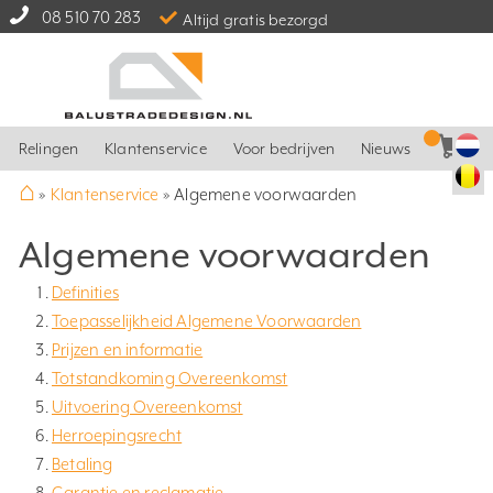
08 510 70 283
Altijd gratis bezorgd
Relingen
Klantenservice
Voor bedrijven
Nieuws
⌂
»
Klantenservice
»
Algemene voorwaarden
Algemene voorwaarden
Definities
Toepasselijkheid Algemene Voorwaarden
Prijzen en informatie
Totstandkoming Overeenkomst
Uitvoering Overeenkomst
Herroepingsrecht
Betaling
Garantie en reclamatie