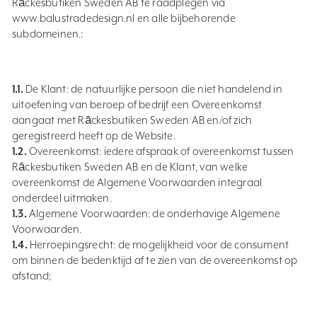
Rāckesbutiken Sweden AB te raadplegen via
www.balustradedesign.nl en alle bijbehorende
subdomeinen.:
1.1.
De Klant: de natuurlijke persoon die niet handelend in
uitoefening van beroep of bedrijf een Overeenkomst
aangaat met Rāckesbutiken Sweden AB en/of zich
geregistreerd heeft op de Website.
1.2.
Overeenkomst: iedere afspraak of overeenkomst tussen
Rāckesbutiken Sweden AB en de Klant, van welke
overeenkomst de Algemene Voorwaarden integraal
onderdeel uitmaken.
1.3.
Algemene Voorwaarden: de onderhavige Algemene
Voorwaarden.
1.4.
Herroepingsrecht: de mogelijkheid voor de consument
om binnen de bedenktijd af te zien van de overeenkomst op
afstand;