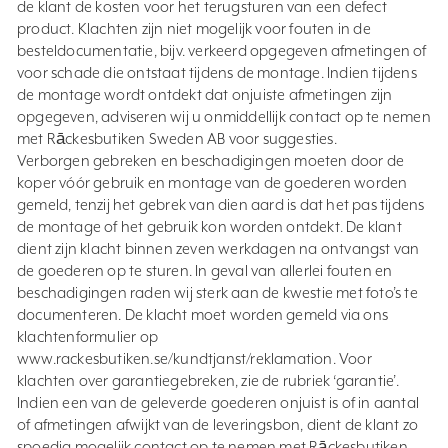
de klant de kosten voor het terugsturen van een defect
product. Klachten zijn niet mogelijk voor fouten in de
besteldocumentatie, bijv. verkeerd opgegeven afmetingen of
voor schade die ontstaat tijdens de montage. Indien tijdens
de montage wordt ontdekt dat onjuiste afmetingen zijn
opgegeven, adviseren wij u onmiddellijk contact op te nemen
met Rāckesbutiken Sweden AB voor suggesties.
Verborgen gebreken en beschadigingen moeten door de
koper vóór gebruik en montage van de goederen worden
gemeld, tenzij het gebrek van dien aard is dat het pas tijdens
de montage of het gebruik kon worden ontdekt. De klant
dient zijn klacht binnen zeven werkdagen na ontvangst van
de goederen op te sturen. In geval van allerlei fouten en
beschadigingen raden wij sterk aan de kwestie met foto’s te
documenteren. De klacht moet worden gemeld via ons
klachtenformulier op
www.rackesbutiken.se/kundtjanst/reklamation. Voor
klachten over garantiegebreken, zie de rubriek ‘garantie’.
Indien een van de geleverde goederen onjuist is of in aantal
of afmetingen afwijkt van de leveringsbon, dient de klant zo
spoedig mogelijk contact op te nemen met Rāckesbutiken