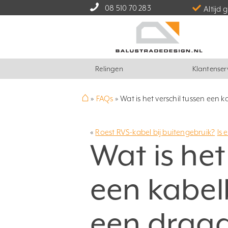
08 510 70 283
Altijd 
Relingen
Klantenser
⌂
»
FAQs
»
Wat is het verschil tussen een
«
Roest RVS-kabel bij buitengebruik?
Is 
Wat is het
een kabel
een draa