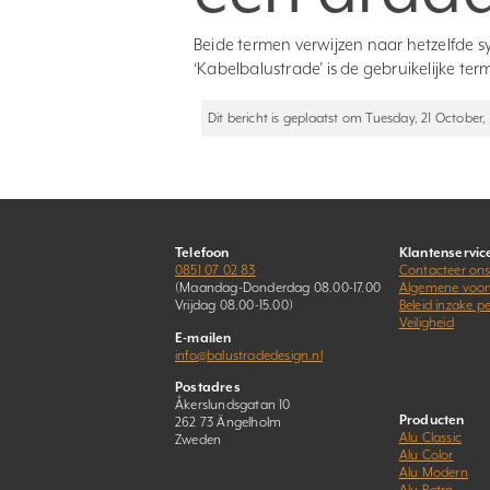
Beide termen verwijzen naar hetzelfde 
‘Kabelbalustrade’ is de gebruikelijke ter
Dit bericht is geplaatst om Tuesday, 21 October, 
Telefoon
Klantenservic
0851 07 02 83
Contacteer on
(Maandag-Donderdag 08.00-17.00
Algemene voo
Vrijdag 08.00-15.00)
Beleid inzake 
Veiligheid
E-mailen
info@balustradedesign.nl
Postadres
Åkerslundsgatan 10
Producten
262 73 Ängelholm
Alu Classic
Zweden
Alu Color
Alu Modern
Alu Retro