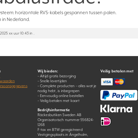
systeem: horizontale RVS-kabels gespannen tussen palen.
m in Nederland.
2025 xx uur 10:43 in .
e
Wij bieden:
Veilig betalen met
s
– Altijd gratis bezorging
rwaarden
– Snelle levertijden
persoonsgegevens
– Complete producten – alles wat je
nodig hebt, is inbegrepen
– Eenvoudig online bestellen
– Veilig betalen met kaart
Bedrijfsinformatie
Räckesbutiken Sweden AB
Organisatorisch nummer 556824-
1268
F-tax en BTW geregistreerd
Vestigingsplaats in Ängelholm,