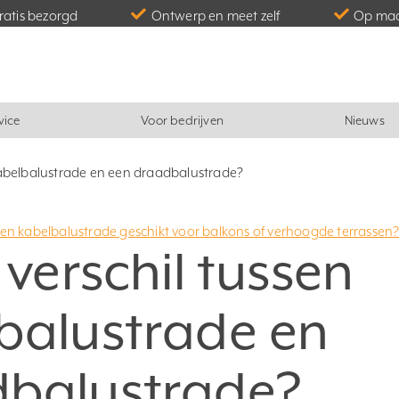
gratis bezorgd
Ontwerp en meet zelf
Op maa
vice
Voor bedrijven
Nieuws
 kabelbalustrade en een draadbalustrade?
een kabelbalustrade geschikt voor balkons of verhoogde terrassen
 verschil tussen
balustrade en
dbalustrade?