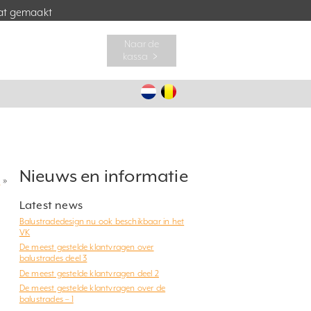
t gemaakt
Naar de
kassa ﹥
Nieuws en informatie
?
»
Latest news
Balustradedesign nu ook beschikbaar in het
VK
De meest gestelde klantvragen over
balustrades deel 3
De meest gestelde klantvragen deel 2
De meest gestelde klantvragen over de
balustrades – 1