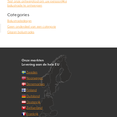
Test onze ontwerptool om uw persoonlijke
balustrade te ontwerpen
Categories
Balustradedesign
Geen onderdeel van een categorie
Glazen balustrades
Onze markten
Levering aan de hele EU
Zweden
Noorwegen
Denemarken
Finland
Duitsland
Oostenrijk
Zwitserland
Frankrijk