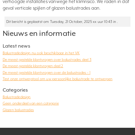
verhoogde installaties vanwege het klimrisico. We raden in dat
geval verticale spijlen of glazen balustrades aan.
Dit bericht is geplaatst om Tuesday, 21 October, 2025 xx uur 10:43 in .
Nieuws en informatie
Latest news
Balustradedesign nu ook beschikbaar in het VK
De meest gestelde klantvragen over balustrades deel 3
De meest gestelde klantvragen deel 2
De meest gestelde klantvragen over de balustrades – 1
Test onze ontwerptool om uw persoonlijke balustrade te ontwerpen
Categories
Balustradedesign
Geen onderdeel van een categorie
Glazen balustrades