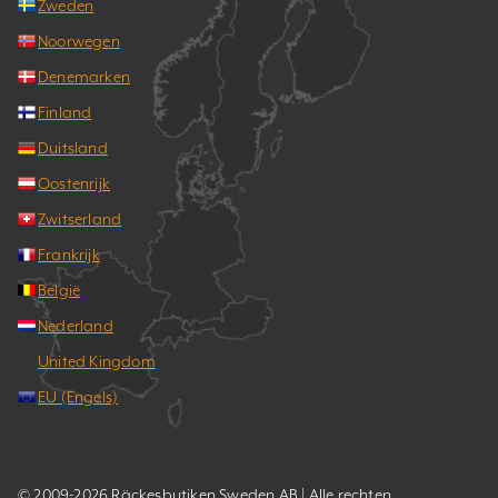
Zweden
Noorwegen
Denemarken
Finland
Duitsland
Oostenrijk
Zwitserland
Frankrijk
België
Nederland
United Kingdom
EU (Engels)
© 2009-2026 Räckesbutiken Sweden AB | Alle rechten