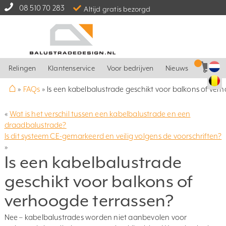
08 510 70 283
Altijd gratis bezorgd
Relingen
Klantenservice
Voor bedrijven
Nieuws
⌂
»
FAQs
»
Is een kabelbalustrade geschikt voor balkons of ver
«
Wat is het verschil tussen een kabelbalustrade en een
draadbalustrade?
Is dit systeem CE-gemarkeerd en veilig volgens de voorschriften?
»
Is een kabelbalustrade
geschikt voor balkons of
verhoogde terrassen?
Nee – kabelbalustrades worden niet aanbevolen voor