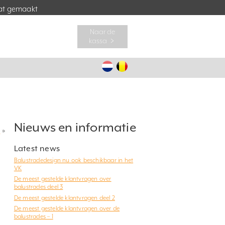
t gemaakt
Naar de
kassa ﹥
Nieuws en informatie
?
»
Latest news
Balustradedesign nu ook beschikbaar in het
VK
De meest gestelde klantvragen over
balustrades deel 3
De meest gestelde klantvragen deel 2
De meest gestelde klantvragen over de
balustrades – 1