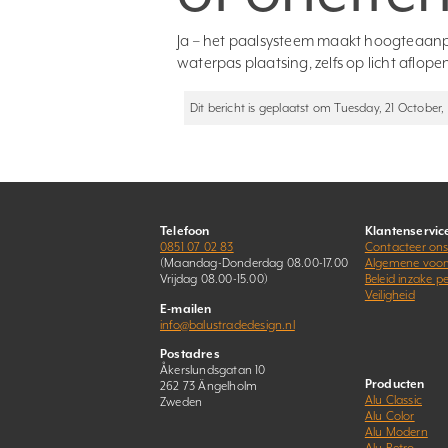
Ja – het paalsysteem maakt hoogteaanp
waterpas plaatsing, zelfs op licht aflo
Dit bericht is geplaatst om Tuesday, 21 October,
Telefoon
Klantenservic
0851 07 02 83
Contacteer on
(Maandag-Donderdag 08.00-17.00
Algemene voo
Vrijdag 08.00-15.00)
Beleid inzake 
Veiligheid
E-mailen
info@balustradedesign.nl
Postadres
Åkerslundsgatan 10
Producten
262 73 Ängelholm
Alu Classic
Zweden
Alu Color
Alu Modern
Alu Retro