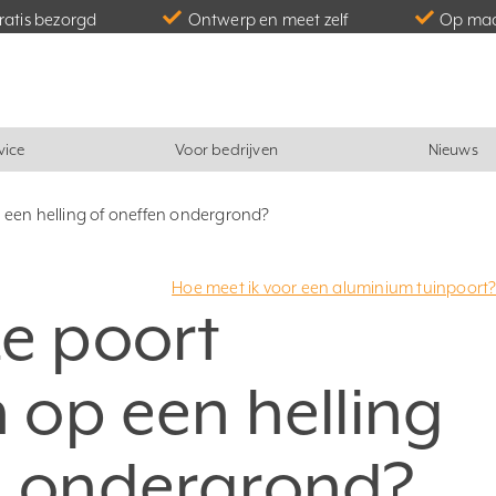
gratis bezorgd
Ontwerp en meet zelf
Op maa
vice
Voor bedrijven
Nieuws
p een helling of oneffen ondergrond?
Hoe meet ik voor een aluminium tuinpoort
ze poort
n op een helling
n ondergrond?