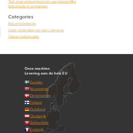
Test onze ontwerptool om uw persoonlijke
balustrade te ontwerpen
Categories
Balustradedesign
Geen onderdeel van een categorie
Glazen balustrades
Onze markten
Levering aan de hele EU
Zweden
Noorwegen
Denemarken
Finland
Duitsland
Oostenrijk
Zwitserland
Frankrijk