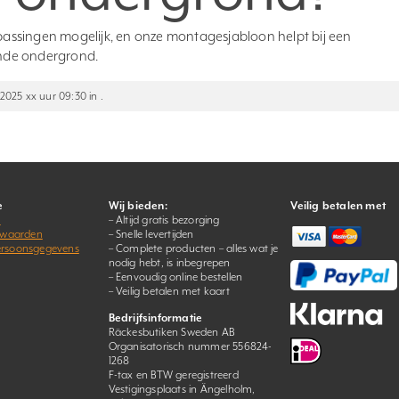
assingen mogelijk, en onze montagesjabloon helpt bij een
pende ondergrond.
 2025 xx uur 09:30 in .
e
Wij bieden:
Veilig betalen met
s
– Altijd gratis bezorging
rwaarden
– Snelle levertijden
persoonsgegevens
– Complete producten – alles wat je
nodig hebt, is inbegrepen
– Eenvoudig online bestellen
– Veilig betalen met kaart
Bedrijfsinformatie
Räckesbutiken Sweden AB
Organisatorisch nummer 556824-
1268
F-tax en BTW geregistreerd
Vestigingsplaats in Ängelholm,