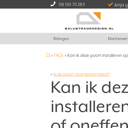
08 510 70 283
Altijd 
Relingen
Klantenser
⌂
»
FAQs
»
Kan ik deze poort installeren o
«
Is de poort voorgemonteerd?
Kan ik de
installere
of oneffe