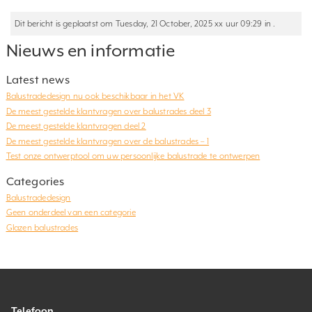
Dit bericht is geplaatst om Tuesday, 21 October, 2025 xx uur 09:29 in .
Nieuws en informatie
Latest news
Balustradedesign nu ook beschikbaar in het VK
De meest gestelde klantvragen over balustrades deel 3
De meest gestelde klantvragen deel 2
De meest gestelde klantvragen over de balustrades – 1
Test onze ontwerptool om uw persoonlijke balustrade te ontwerpen
Categories
Balustradedesign
Geen onderdeel van een categorie
Glazen balustrades
Telefoon