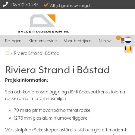
08 510 70 283
Altijd gratis bezorgd
Relingen
Klantenservice
Voor bedrijven
Nieuws
⌂
»
Riviera Strand i Båstad
Riviera Strand i Båstad
Projektinformation:
Spa och konferensanläggning där Räckesbutikens stolpfria
räcke ramar in utomhusmiljön.
70 m stolpfritt ovanpåmonterat räcke
12,76 mm glas aluminiumöverliggare
Vårt stolpfria räcke skapar ostörd utsikt och ger ett modernt