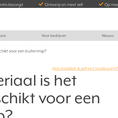
gratis bezorgd
Ontwerp en meet zelf
Op maa
vice
Voor bedrijven
Nieuws
chikt voor een buitentrap?
Hoe installeer ik zelf een trapleuning
iaal is het
chikt voor een
p?