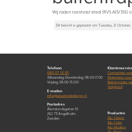
Wij raden roestvast staal (RVS AISI 316
Dit bericht is geplaatst om Tuesday, 21 October, 
Telefoon
Klantenservic
0851 07 02 83
Contacteer on
(Maandag-Donderdag 08.00-17.00
Algemene voo
Vrijdag 08.00-15.00)
Beleid inzake 
Veiligheid
E-mailen
info@balustradedesign.nl
Postadres
Åkerslundsgatan 10
Producten
262 73 Ängelholm
Alu Classic
Zweden
Alu Color
Alu Modern
Alu Retro