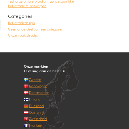
Test onze ontwerptool om uw persoonlijke
balustrade te ontwerpen
Categories
Balustradedesign
Geen onderdeel van een categorie
Glazen balustrades
Onze markten
Levering aan de hele EU
Zweden
Noorwegen
Denemarken
Finland
Duitsland
Oostenrijk
Zwitserland
Frankrijk