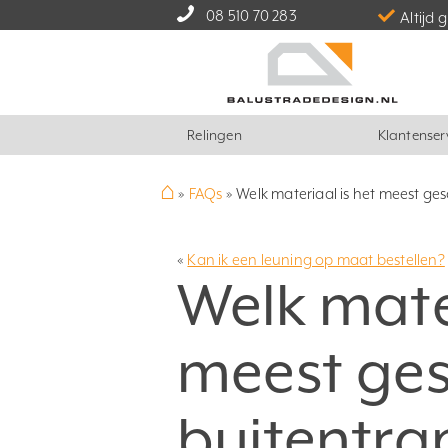
08 510 70 283
Altijd 
Relingen
Klantenser
⌂
»
FAQs
»
Welk materiaal is het meest ges
«
Kan ik een leuning op maat bestellen?
Welk mater
meest ges
buitentra