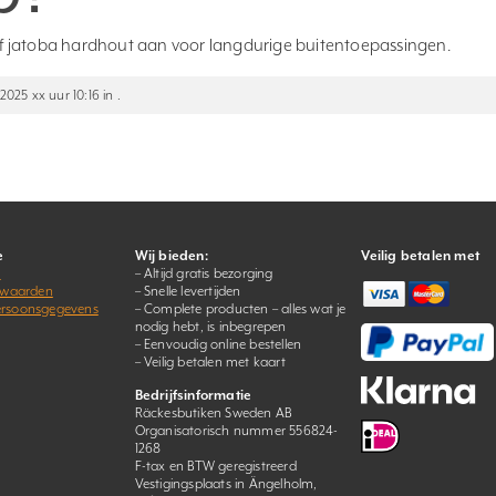
) of jatoba hardhout aan voor langdurige buitentoepassingen.
2025 xx uur 10:16 in .
e
Wij bieden:
Veilig betalen met
s
– Altijd gratis bezorging
rwaarden
– Snelle levertijden
persoonsgegevens
– Complete producten – alles wat je
nodig hebt, is inbegrepen
– Eenvoudig online bestellen
– Veilig betalen met kaart
Bedrijfsinformatie
Räckesbutiken Sweden AB
Organisatorisch nummer 556824-
1268
F-tax en BTW geregistreerd
Vestigingsplaats in Ängelholm,