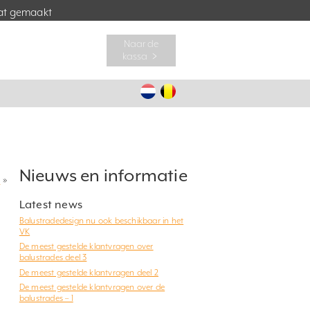
t gemaakt
Naar de
kassa ﹥
Nieuws en informatie
?
»
Latest news
Balustradedesign nu ook beschikbaar in het
VK
De meest gestelde klantvragen over
balustrades deel 3
De meest gestelde klantvragen deel 2
De meest gestelde klantvragen over de
balustrades – 1