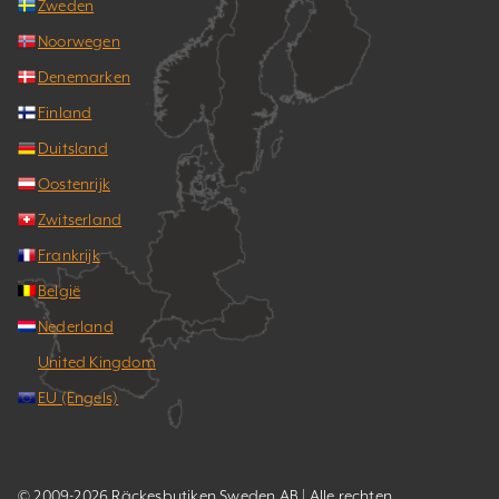
Zweden
Noorwegen
Denemarken
Finland
Duitsland
Oostenrijk
Zwitserland
Frankrijk
België
Nederland
United Kingdom
EU (Engels)
© 2009-2026 Räckesbutiken Sweden AB | Alle rechten