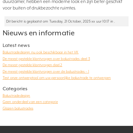
duurzamer, hebben een moderne look en zijn beter geschikt
voor buiten of drukbezochte ruimtes.
Dit bericht is geplaatst om Tuesday, 21 October, 2025 xx uur 10:17 in .
Nieuws en informatie
Latest news
Balustradedesign nu ook beschikbaar in het VK
De meest gestelde klantvragen over balustrades deel 3
De meest gestelde klantvragen deel 2
De meest gestelde klantvragen over de balustrades – 1
Test onze ontwerptool om uw persoonlijke balustrade te ontwerpen
Categories
Balustradedesign
Geen onderdeel van een categorie
Glazen balustrades