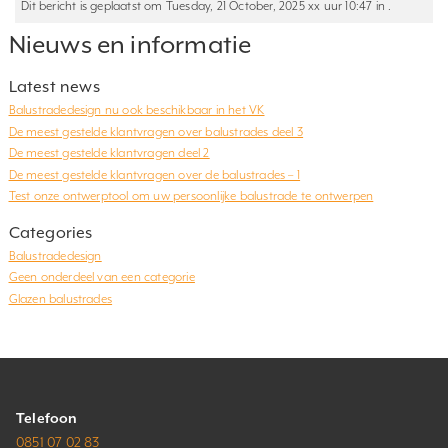
Dit bericht is geplaatst om Tuesday, 21 October, 2025 xx uur 10:47 in .
Nieuws en informatie
Latest news
Balustradedesign nu ook beschikbaar in het VK
De meest gestelde klantvragen over balustrades deel 3
De meest gestelde klantvragen deel 2
De meest gestelde klantvragen over de balustrades – 1
Test onze ontwerptool om uw persoonlijke balustrade te ontwerpen
Categories
Balustradedesign
Geen onderdeel van een categorie
Glazen balustrades
Telefoon
0851 07 02 83