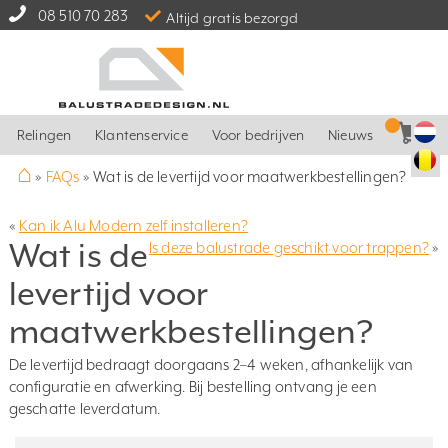
08 510 70 283
Altijd gratis bezorgd
Relingen
Klantenservice
Voor bedrijven
Nieuws
⌂
»
FAQs
»
Wat is de levertijd voor maatwerkbestellingen?
«
Kan ik Alu Modern zelf installeren?
Wat is de
Is deze balustrade geschikt voor trappen?
»
levertijd voor
maatwerkbestellingen?
De levertijd bedraagt doorgaans 2–4 weken, afhankelijk van
configuratie en afwerking. Bij bestelling ontvang je een
geschatte leverdatum.