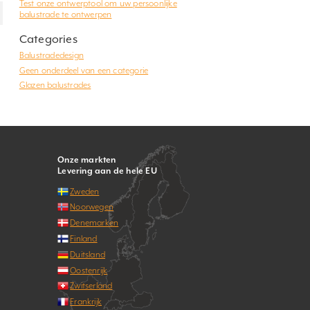
Test onze ontwerptool om uw persoonlijke
balustrade te ontwerpen
Categories
Balustradedesign
Geen onderdeel van een categorie
Glazen balustrades
Onze markten
Levering aan de hele EU
Zweden
Noorwegen
Denemarken
Finland
Duitsland
Oostenrijk
Zwitserland
Frankrijk