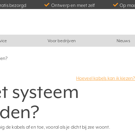
gratis bezorgd
Ontwerp en meet zelf
Op maa
vice
Voor bedrijven
Nieuws
den?
Hoeveel kabels kan ik kiezen
et systeem
den?
g de kabels af en toe, vooral als je dicht bij zee woont.