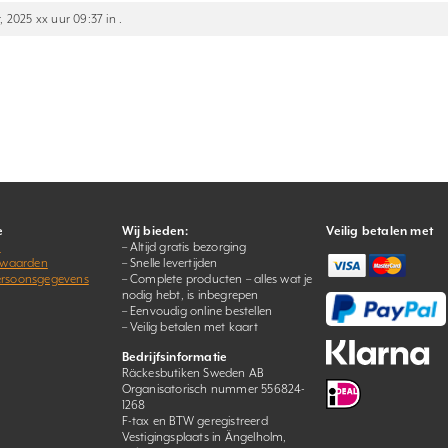
, 2025 xx uur 09:37 in .
e
Wij bieden:
Veilig betalen met
s
– Altijd gratis bezorging
rwaarden
– Snelle levertijden
persoonsgegevens
– Complete producten – alles wat je
nodig hebt, is inbegrepen
– Eenvoudig online bestellen
– Veilig betalen met kaart
Bedrijfsinformatie
Räckesbutiken Sweden AB
Organisatorisch nummer 556824-
1268
F-tax en BTW geregistreerd
Vestigingsplaats in Ängelholm,