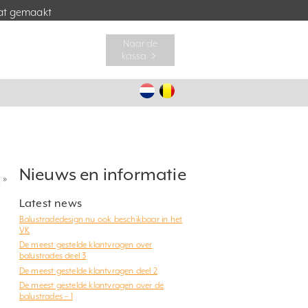
t gemaakt
Naar de
kassa ﹥
Nieuws en informatie
?
»
Latest news
Balustradedesign nu ook beschikbaar in het
VK
De meest gestelde klantvragen over
balustrades deel 3
De meest gestelde klantvragen deel 2
De meest gestelde klantvragen over de
balustrades – 1