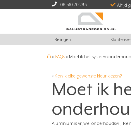
08 510 70 283
Altijd 
Relingen
Klantenser
⌂
»
FAQs
»
Moet ik het systeem onderhou
«
Kan ik elke gewenste kleur kiezen?
Moet ik h
onderhou
Aluminium is vrijwel onderhoudsvrij. Reini