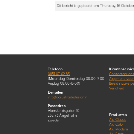
Dit bericht is geplaatst om Thursday, 16 October
Telefoon
Klantenservic
0851 07 02 83
Contacteer on
(Maandag-Donderdag 08.00-17.00
Algemene voo
Vrijdag 08.00-15.00)
Beleid inzake 
Veiligheid
E-mailen
info@balustradedesign.nl
Postadres
Åkerslundsgatan 10
Producten
262 73 Ängelholm
Alu Classic
Zweden
Alu Color
Alu Modern
Alu Retro