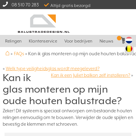
08 510 70 283
Altijd gratis bezorgd
Relingen
Klantenservice
Voor bedrijven
Nieuws
⌂
»
FAQs
»
Kan ik glas monteren op mijn oude houten balustra
«
Welk type veiligheidsglas wordt meegeleverd?
Kan ik
Kan ik een Juliet balkon zelf installeren?
»
glas monteren op mijn
oude houten balustrade?
Zeker! Dit systeem is speciaal ontworpen om bestaande houten
relingen eenvoudig om te bouwen. Verwijder de oude spijlen en
bevestig de klemmen met schroeven.