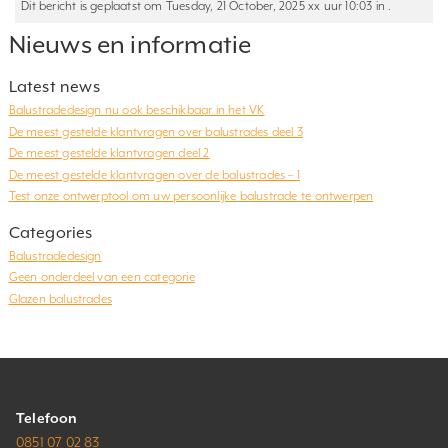
Dit bericht is geplaatst om Tuesday, 21 October, 2025 xx uur 10:03 in .
Nieuws en informatie
Latest news
Balustradedesign nu ook beschikbaar in het VK
De meest gestelde klantvragen over balustrades deel 3
De meest gestelde klantvragen deel 2
De meest gestelde klantvragen over de balustrades – 1
Test onze ontwerptool om uw persoonlijke balustrade te ontwerpen
Categories
Balustradedesign
Geen onderdeel van een categorie
Glazen balustrades
Telefoon
0851 07 02 83