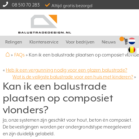
08 510 70 283
Altijd gratis bezorgd
Relingen
Klantenservice
Voor bedrijven
Nieuws
⌂
»
FAQs
»
Kan ik een balustrade plaatsen op composiet vlonde
«
Heb ik een vergunning nodig voor een glazen balustrade?
Wat is de veiligste balustrade voor een huis met kinderen?
»
Kan ik een balustrade
plaatsen op composiet
vlonders?
Ja, onze systemen zijn geschikt voor hout, beton én composiet.
De bevestigingen worden per ondergrondstype meegeleverd
en zijn duidelijk gelabeld.