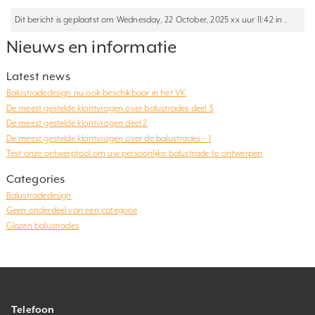
Dit bericht is geplaatst om Wednesday, 22 October, 2025 xx uur 11:42 in .
Nieuws en informatie
Latest news
Balustradedesign nu ook beschikbaar in het VK
De meest gestelde klantvragen over balustrades deel 3
De meest gestelde klantvragen deel 2
De meest gestelde klantvragen over de balustrades – 1
Test onze ontwerptool om uw persoonlijke balustrade te ontwerpen
Categories
Balustradedesign
Geen onderdeel van een categorie
Glazen balustrades
Telefoon