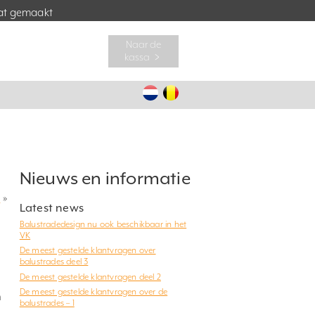
t gemaakt
Naar de
kassa ﹥
Nieuws en informatie
?
»
Latest news
Balustradedesign nu ook beschikbaar in het
VK
De meest gestelde klantvragen over
balustrades deel 3
De meest gestelde klantvragen deel 2
De meest gestelde klantvragen over de
n
balustrades – 1