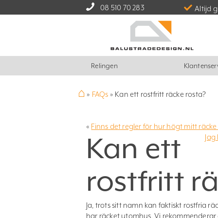
08 510 70 283
Altijd 
Relingen
Klantenser
⌂
»
FAQs
»
Kan ett rostfritt räcke rosta?
«
Finns det regler för hur högt mitt räcke
Kan ett
Jag
rostfritt 
Ja, trots sitt namn kan faktiskt rostfri
har räcket utomhus. Vi rekommenderar a