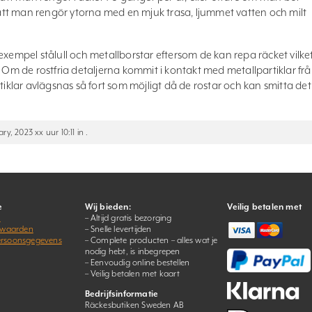
tt man rengör ytorna med en mjuk trasa, ljummet vatten och milt
exempel stålull och metallborstar eftersom de kan repa räcket vilke
. Om de rostfria detaljerna kommit i kontakt med metallpartiklar fr
tiklar avlägsnas så fort som möjligt då de rostar och kan smitta det
y, 2023 xx uur 10:11 in .
e
Wij bieden:
Veilig betalen met
s
– Altijd gratis bezorging
rwaarden
– Snelle levertijden
persoonsgegevens
– Complete producten – alles wat je
nodig hebt, is inbegrepen
– Eenvoudig online bestellen
– Veilig betalen met kaart
Bedrijfsinformatie
Räckesbutiken Sweden AB