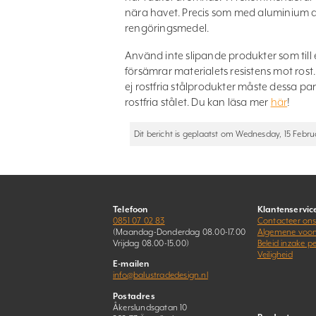
nära havet. Precis som med aluminium a
rengöringsmedel.
Använd inte slipande produkter som till 
försämrar materialets resistens mot rost
ej rostfria stålprodukter måste dessa par
rostfria stålet. Du kan läsa mer
här
!
Dit bericht is geplaatst om Wednesday, 15 Februar
Telefoon
Klantenservic
0851 07 02 83
Contacteer on
(Maandag-Donderdag 08.00-17.00
Algemene voo
Vrijdag 08.00-15.00)
Beleid inzake 
Veiligheid
E-mailen
info@balustradedesign.nl
Postadres
Åkerslundsgatan 10