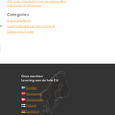
Test onze ontwerptool om uw persoonlijke
balustrade te ontwerpen
Categories
t
Balustradedesign
ån
Geen onderdeel van een categorie
Glazen balustrades
Onze markten
Levering aan de hele EU
Zweden
Noorwegen
Denemarken
Finland
Duitsland