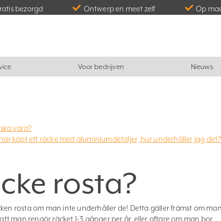
gratis bezorgd
Ontwerp en meet zelf
Op maa
vice
Voor bedrijven
Nieuws
 ska vara?
 har köpt ett räcke med aluminiumdetaljer, hur underhåller jag det
räcke rosta?
a räcken rosta om man inte underhåller de! Detta gäller främst om ma
tt man rengör räcket 1-3 gånger per år, eller oftare om man bor