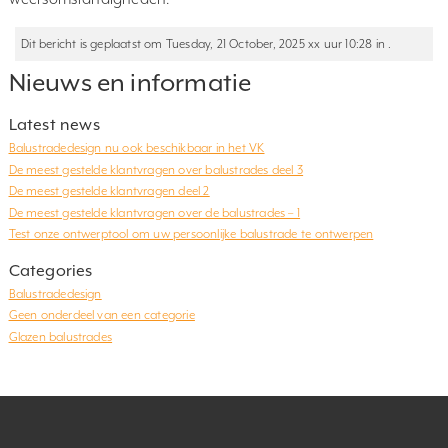
Dit bericht is geplaatst om Tuesday, 21 October, 2025 xx uur 10:28 in .
Nieuws en informatie
Latest news
Balustradedesign nu ook beschikbaar in het VK
De meest gestelde klantvragen over balustrades deel 3
De meest gestelde klantvragen deel 2
De meest gestelde klantvragen over de balustrades – 1
Test onze ontwerptool om uw persoonlijke balustrade te ontwerpen
Categories
Balustradedesign
Geen onderdeel van een categorie
Glazen balustrades