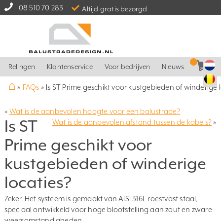
08 510 70 283
Altijd gratis bezorgd
Relingen
Klantenservice
Voor bedrijven
Nieuws
⌂
»
FAQs
»
Is ST Prime geschikt voor kustgebieden of winderige 
«
Wat is de aanbevolen hoogte voor een balustrade?
Is ST
Wat is de aanbevolen afstand tussen de kabels?
»
Prime geschikt voor
kustgebieden of winderige
locaties?
Zeker. Het systeem is gemaakt van AISI 316L roestvast staal,
speciaal ontwikkeld voor hoge blootstelling aan zout en zware
weersomstandigheden.