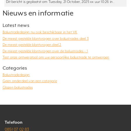
Dit bericht is geplaatst om Tuesday, 21 October, 2025 xx uur 10:26 in .
Nieuws en informatie
Latest news
Balustradedesign nu ook beschikbaar in het VK
De meest gestelde klantvragen over balustrades deel 3
De meest gestelde klantvragen deel 2
De meest gestelde klantvragen over de balustrades – 1
Test onze ontwerptool om uw persoonlijke balustrade te ontwerpen
Categories
Balustradedesign
Geen onderdeel van een categorie
Glazen balustrades
Telefoon
0851 07 02 83