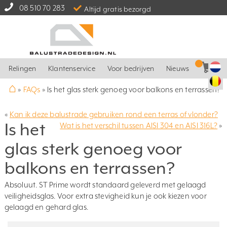
08 510 70 283
Altijd gratis bezorgd
Relingen
Klantenservice
Voor bedrijven
Nieuws
⌂
»
FAQs
»
Is het glas sterk genoeg voor balkons en terrassen?
«
Kan ik deze balustrade gebruiken rond een terras of vlonder?
Is het
Wat is het verschil tussen AISI 304 en AISI 316L?
»
glas sterk genoeg voor
balkons en terrassen?
Absoluut. ST Prime wordt standaard geleverd met gelaagd
veiligheidsglas. Voor extra stevigheid kun je ook kiezen voor
gelaagd en gehard glas.