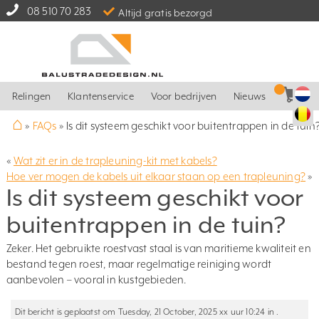
08 510 70 283
Altijd gratis bezorgd
Relingen
Klantenservice
Voor bedrijven
Nieuws
⌂
»
FAQs
»
Is dit systeem geschikt voor buitentrappen in de tuin
«
Wat zit er in de trapleuning-kit met kabels?
Hoe ver mogen de kabels uit elkaar staan op een trapleuning?
»
Is dit systeem geschikt voor
buitentrappen in de tuin?
Zeker. Het gebruikte roestvast staal is van maritieme kwaliteit en
bestand tegen roest, maar regelmatige reiniging wordt
aanbevolen – vooral in kustgebieden.
Dit bericht is geplaatst om Tuesday, 21 October, 2025 xx uur 10:24 in .