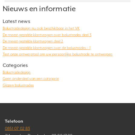
Nieuws en informatie
Latest news
Balustradedesign nu ook beschikbaar in het VK
De meest gestelde klantvragen over balustrades deel 3
De meest gestelde klantvragen deel 2
De meest gestelde klantvragen over de balustrades – 1
Test onze ontwerptool om uw persoonlijke balustrade te ontwerpen
Categories
Balustradedesign
Geen onderdeel van een categorie
Glazen balustrades
Telefoon
0851 07 02 83