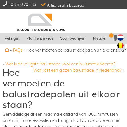
08 510 70 283
Altijd gratis bezorgd
Relingen
Klantenservice
Voor bedrijven
Nieuws
⌂
»
FAQs
»
Hoe ver moeten de balustradepalen uit elkaar staan
«
Wat is de veiligste balustrade voor een huis met kinderen?
Hoe
Wat kost een glazen balustrade in Nederland?
»
ver moeten de
balustradepalen uit elkaar
staan?
Gemiddeld geldt een maximale afstand van 1000 mm tussen
palen. Bij frameless systemen hangt dit af van de dikte van het
glas – dit wordt automatisch berekend in onze configurator.