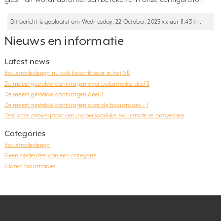
Dit bericht is geplaatst om Wednesday, 22 October, 2025 xx uur 11:43 in .
Nieuws en informatie
Latest news
Balustradedesign nu ook beschikbaar in het VK
De meest gestelde klantvragen over balustrades deel 3
De meest gestelde klantvragen deel 2
De meest gestelde klantvragen over de balustrades – 1
Test onze ontwerptool om uw persoonlijke balustrade te ontwerpen
Categories
Balustradedesign
Geen onderdeel van een categorie
Glazen balustrades