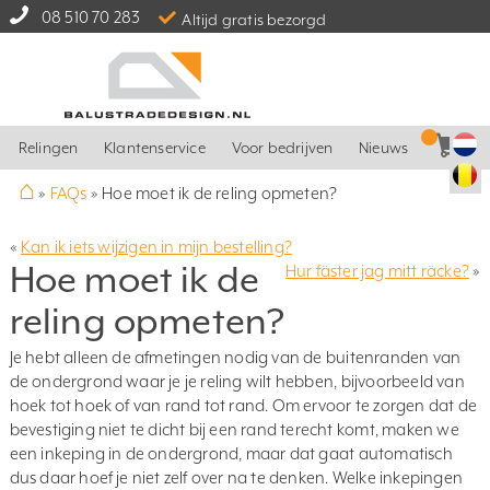
08 510 70 283
Altijd gratis bezorgd
Relingen
Klantenservice
Voor bedrijven
Nieuws
⌂
»
FAQs
»
Hoe moet ik de reling opmeten?
«
Kan ik iets wijzigen in mijn bestelling?
Hoe moet ik de
Hur fäster jag mitt räcke?
»
reling opmeten?
Je hebt alleen de afmetingen nodig van de buitenranden van
de ondergrond waar je je reling wilt hebben, bijvoorbeeld van
hoek tot hoek of van rand tot rand. Om ervoor te zorgen dat de
bevestiging niet te dicht bij een rand terecht komt, maken we
een inkeping in de ondergrond, maar dat gaat automatisch
dus daar hoef je niet zelf over na te denken. Welke inkepingen