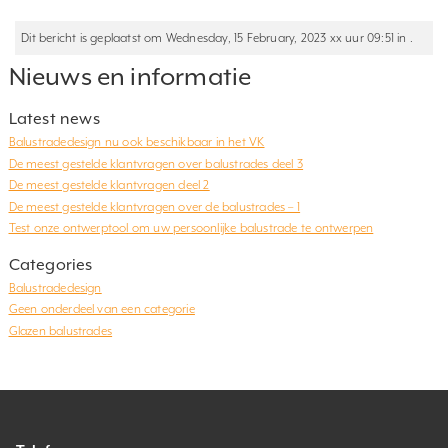
Dit bericht is geplaatst om Wednesday, 15 February, 2023 xx uur 09:51 in .
Nieuws en informatie
Latest news
Balustradedesign nu ook beschikbaar in het VK
De meest gestelde klantvragen over balustrades deel 3
De meest gestelde klantvragen deel 2
De meest gestelde klantvragen over de balustrades – 1
Test onze ontwerptool om uw persoonlijke balustrade te ontwerpen
Categories
Balustradedesign
Geen onderdeel van een categorie
Glazen balustrades