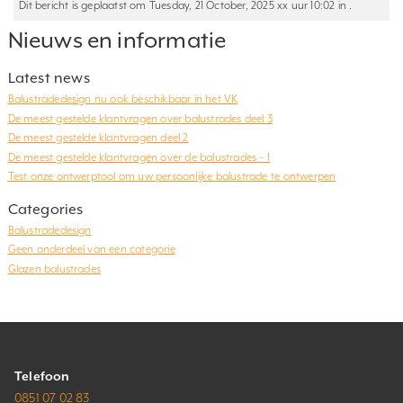
Dit bericht is geplaatst om Tuesday, 21 October, 2025 xx uur 10:02 in .
Nieuws en informatie
Latest news
Balustradedesign nu ook beschikbaar in het VK
De meest gestelde klantvragen over balustrades deel 3
De meest gestelde klantvragen deel 2
De meest gestelde klantvragen over de balustrades – 1
Test onze ontwerptool om uw persoonlijke balustrade te ontwerpen
Categories
Balustradedesign
Geen onderdeel van een categorie
Glazen balustrades
Telefoon
0851 07 02 83