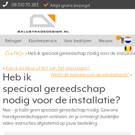
08 510 70 283
Altijd gratis bezorgd
Relingen
Klantenservice
Voor bedrijven
Nieuws
⌂
»
FAQs
»
Heb ik speciaal gereedschap nodig voor de installati
«
Kan ik de kleur of tint van het glas kiezen?
Heb ik
Werkt dit systeem ook als windscherm?
»
speciaal gereedschap
nodig voor de installatie?
Nee – je hebt geen speciaal gereedschap nodig. Gewone
handgereedschappen volstaan, en je ontvangt duidelijke
video-instructies afgestemd op jouw bestelling.