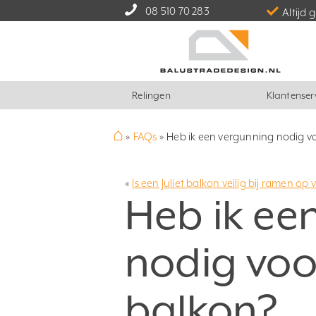
08 510 70 283
Altijd 
Relingen
Klantenser
⌂
»
FAQs
»
Heb ik een vergunning nodig vo
«
Is een Juliet balkon veilig bij ramen op
Heb ik ee
nodig voor
balkon?