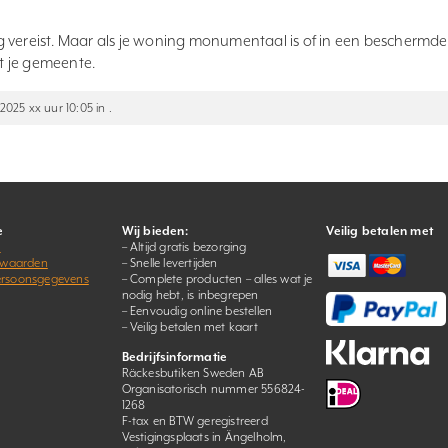
g vereist. Maar als je woning monumentaal is of in een beschermde
t je gemeente.
2025 xx uur 10:05 in .
e
Wij bieden:
Veilig betalen met
s
– Altijd gratis bezorging
rwaarden
– Snelle levertijden
persoonsgegevens
– Complete producten – alles wat je
nodig hebt, is inbegrepen
– Eenvoudig online bestellen
– Veilig betalen met kaart
Bedrijfsinformatie
Räckesbutiken Sweden AB
Organisatorisch nummer 556824-
1268
F-tax en BTW geregistreerd
Vestigingsplaats in Ängelholm,