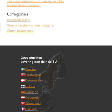
Test onze ontwerptool om uw persoonlijke
balustrade te ontwerpen
Categories
Balustradedesign
Geen onderdeel van een categorie
Glazen balustrades
Onze markten
Levering aan de hele EU
Zweden
Noorwegen
Denemarken
Finland
Duitsland
Oostenrijk
Zwitserland
Frankrijk