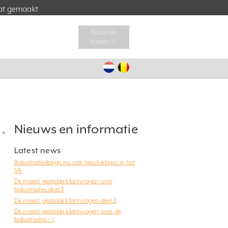
t gemaakt
Naar de
kassa ﹥
Nieuws en informatie
?
»
Latest news
Balustradedesign nu ook beschikbaar in het
VK
De meest gestelde klantvragen over
balustrades deel 3
De meest gestelde klantvragen deel 2
De meest gestelde klantvragen over de
balustrades – 1