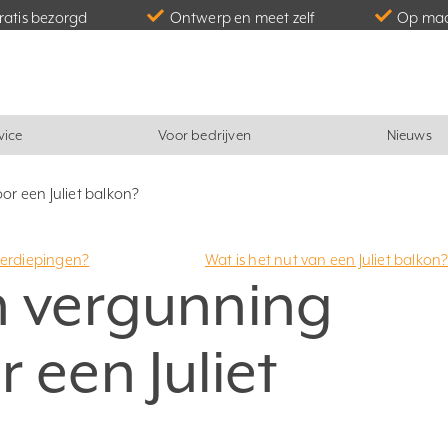
gratis bezorgd
Ontwerp en meet zelf
Op maa
vice
Voor bedrijven
Nieuws
or een Juliet balkon?
 verdiepingen?
Wat is het nut van een Juliet balkon
n vergunning
 een Juliet