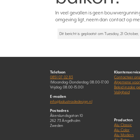
In veel gevallen is geen bouwvergunnin
omgeving ligt, neem dan contact op me
Dit bericht is geplaatst om Tuesday, 21 October, 
Telefoon
Klantenservic
0851 07 02 83
Contacteer on
(Maandag-Donderdag 08.00-17.00
Algemene voo
Vrijdag 08.00-15.00)
Beleid inzake 
Veiligheid
E-mailen
info@balustradedesign.nl
Postadres
Åkerslundsgatan 10
Producten
262 73 Ängelholm
Alu Classic
Zweden
Alu Color
Alu Modern
Alu Retro