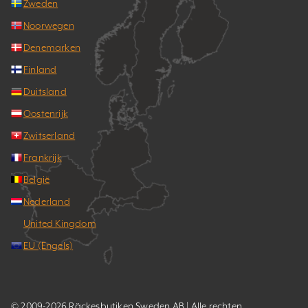
Zweden
Noorwegen
Denemarken
Finland
Duitsland
Oostenrijk
Zwitserland
Frankrijk
België
Nederland
United Kingdom
EU (Engels)
© 2009-2026 Räckesbutiken Sweden AB | Alle rechten