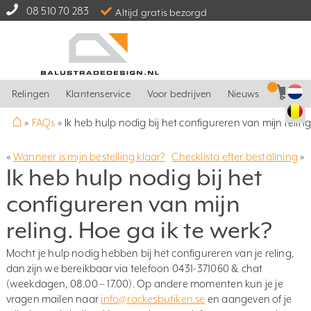
08 510 70 283
Altijd gratis bezorgd
Relingen
Klantenservice
Voor bedrijven
Nieuws
⌂
»
FAQs
»
Ik heb hulp nodig bij het configureren van mijn reling
«
Wanneer is mijn bestelling klaar?
Checklista efter beställning
»
Ik heb hulp nodig bij het
configureren van mijn
reling. Hoe ga ik te werk?
Mocht je hulp nodig hebben bij het configureren van je reling,
dan zijn we bereikbaar via telefoon 0431-371060 & chat
(weekdagen, 08.00 – 17.00). Op andere momenten kun je je
vragen mailen naar
info@rackesbutiken.se
en aangeven of je