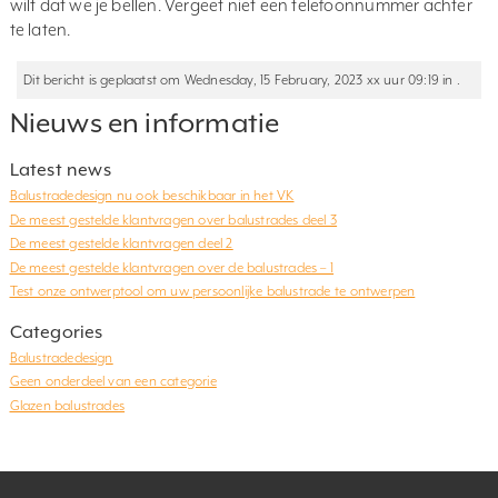
wilt dat we je bellen. Vergeet niet een telefoonnummer achter
te laten.
Dit bericht is geplaatst om Wednesday, 15 February, 2023 xx uur 09:19 in .
Nieuws en informatie
Latest news
Balustradedesign nu ook beschikbaar in het VK
De meest gestelde klantvragen over balustrades deel 3
De meest gestelde klantvragen deel 2
De meest gestelde klantvragen over de balustrades – 1
Test onze ontwerptool om uw persoonlijke balustrade te ontwerpen
Categories
Balustradedesign
Geen onderdeel van een categorie
Glazen balustrades