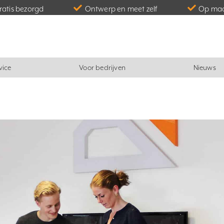
gratis bezorgd
Ontwerp en meet zelf
Op maa
vice
Voor bedrijven
Nieuws