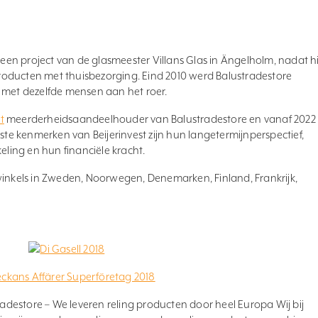
s een project van de glasmeester Villans Glas in Ängelholm, nadat hi
oducten met thuisbezorging. Eind 2010 werd Balustradestore
 met dezelfde mensen aan het roer.
t
meerderheidsaandeelhouder van Balustradestore en vanaf 2022 
kste kenmerken van Beijerinvest zijn hun langetermijnperspectief,
eling en hun financiële kracht.
winkels in Zweden, Noorwegen, Denemarken, Finland, Frankrijk,
destore – We leveren reling producten door heel Europa Wij bij