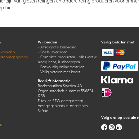
ier zijn van glazen relingen en andere reling producten voor binne
p hier.
e
Wij bieden:
Veilig betalen met
s
– Altijd gratis bezorging
rwaarden
– Snelle levertijden
persoonsgegevens
– Complete producten – alles wat je
nodig hebt, is inbegrepen
– Eenvoudig online bestellen
– Veilig betalen met kaart
Bedrijfsinformatie
Räckesbutiken Sweden AB
Organisatorisch nummer 556824-
1268
F-tax en BTW geregistreerd
Vestigingsplaats in Ängelholm,
Skåne
Volg ons op sociale
en