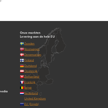
n-
Onze markten
Levering aan de hele EU
Zweden
Noorwegen
Denemarken
Finland
Duitsland
Oostenrijk
Zwitserland
Frankrijk
België
 media
Nederland
United Kingdom
EU (Engels)