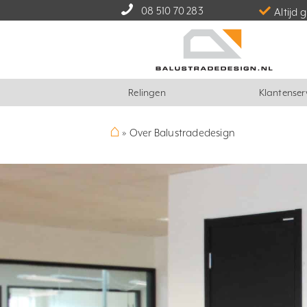
08 510 70 283
Altijd 
Relingen
Klantenser
⌂
»
Over Balustradedesign