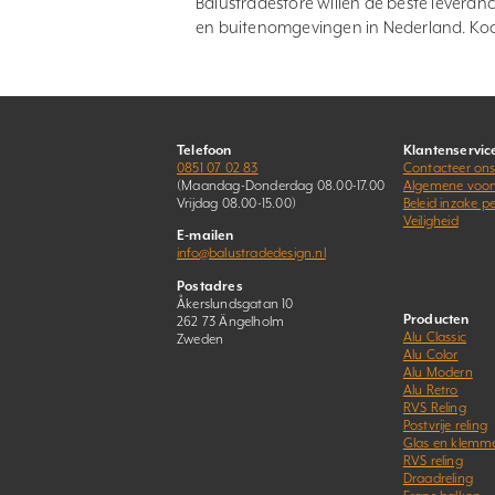
Balustradestore willen de beste leveranc
en buitenomgevingen in Nederland. Koo
Telefoon
Klantenservic
0851 07 02 83
Contacteer on
(Maandag-Donderdag 08.00-17.00
Algemene voo
Vrijdag 08.00-15.00)
Beleid inzake 
Veiligheid
E-mailen
info@balustradedesign.nl
Postadres
Åkerslundsgatan 10
Producten
262 73 Ängelholm
Alu Classic
Zweden
Alu Color
Alu Modern
Alu Retro
RVS Reling
Postvrije reling
Glas en klemm
RVS reling
Draadreling