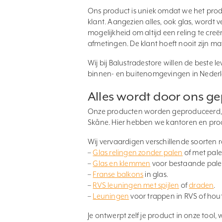
Ons product is uniek omdat we het prod
klant. Aangezien alles, ook glas, wordt 
mogelijkheid om altijd een reling te cr
afmetingen. De klant hoeft nooit zijn m
Wij bij Balustradestore willen de beste 
binnen- en buitenomgevingen in Neder
Alles wordt door ons g
Onze producten worden geproduceerd, ve
Skåne. Hier hebben we kantoren en produ
Wij vervaardigen verschillende soorten r
–
Glas relingen zonder palen
of met pale
–
Glas en klemmen
voor bestaande pale
–
Franse balkons
in glas.
–
RVS leuningen met spijlen
of
draden
.
–
Leuningen
voor trappen in RVS of hout
Je ontwerpt zelf je product in onze tool,