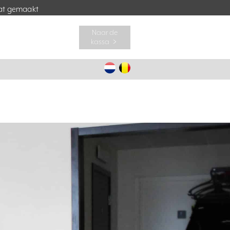
t gemaakt
Naar de
kassa ﹥