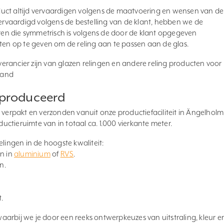
uct altijd vervaardigen volgens de maatvoering en wensen van de
vervaardigd volgens de bestelling van de klant, hebben we de
eëren die symmetrisch is volgens de door de klant opgegeven
aten op te geven om de reling aan te passen aan de glas.
leverancier zijn van glazen relingen en andere reling producten voor
land
eproduceerd
rpakt en verzonden vanuit onze productiefaciliteit in Ängelholm
ctieruimte van in totaal ca. 1.000 vierkante meter.
elingen in de hoogste kwaliteit:
n in
aluminium
of
RVS
.
n.
.
 waarbij we je door een reeks ontwerpkeuzes van uitstraling, kleur e