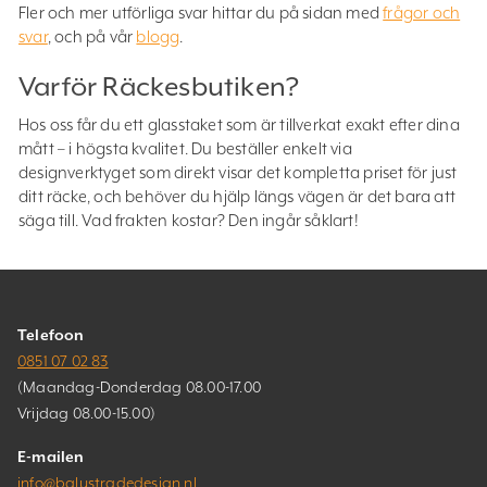
Fler och mer utförliga svar hittar du på sidan med
frågor och
svar
, och på vår
blogg
.
Varför Räckesbutiken?
Hos oss får du ett glasstaket som är tillverkat exakt efter dina
mått – i högsta kvalitet. Du beställer enkelt via
designverktyget som direkt visar det kompletta priset för just
ditt räcke, och behöver du hjälp längs vägen är det bara att
säga till. Vad frakten kostar? Den ingår såklart!
Telefoon
0851 07 02 83
(Maandag-Donderdag 08.00-17.00
Vrijdag 08.00-15.00)
E-mailen
info@balustradedesign.nl