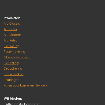
Producten
Alu Classic
Alu Color
Alu Modern
Alu Retro
RVS Reling
Postvrije reling
Glas en klemmen
RVS reling
Draadreling
Frans balkon
Leuningen
Palen voor Lamellen Hekwerk
Wij bieden:
– Altijd gratis bezorging