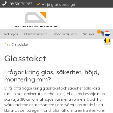
08 510 70 283
Altijd gratis bezorgd
Relingen
Klantenservice
Voor bedrijven
Nieuws
⌂
»
Glasstaket
Glasstaket
Frågor kring glas, säkerhet, höjd,
montering mm?
Vi får ofta frågor kring glasstaket och säkerhet (alla våra
räcken har laminerat säkerhetsglas), vilken räckeshöjd man
ska välja (110 cm om fallhöjden är mer än 3 meter), och hur
svåra räckena är att montera (inte svårare än att de flesta
klarar av det på egen hand, utan att anlita en hantverkare).