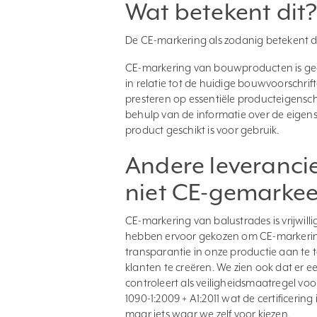
Wat betekent dit
De CE-markering als zodanig betekent d
CE-markering van bouwproducten is gee
in relatie tot de huidige bouwvoorschri
presteren op essentiële producteigensc
behulp van de informatie over de eigen
product geschikt is voor gebruik.
Andere leveranci
niet CE-gemarkeer
CE-markering van balustrades is vrijwilli
hebben ervoor gekozen om CE-markerin
transparantie in onze productie aan te t
klanten te creëren. We zien ook dat er e
controleert als veiligheidsmaatregel voor
1090-1:2009 + A1:2011 wat de certificering
maar iets waar we zelf voor kiezen.