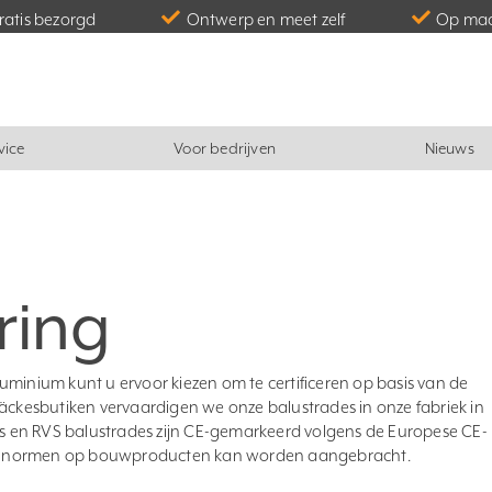
gratis bezorgd
Ontwerp en meet zelf
Op maa
vice
Voor bedrijven
Nieuws
ring
uminium kunt u ervoor kiezen om te certificeren op basis van de
ij Räckesbutiken vervaardigen we onze balustrades in onze fabriek in
 en RVS balustrades zijn CE-gemarkeerd volgens de Europese CE-
e normen op bouwproducten kan worden aangebracht.