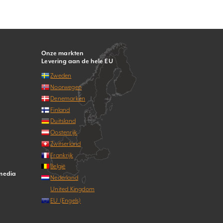
Onze markten
Levering aan de hele EU
Zweden
Noorwegen
Denemarken
Finland
Duitsland
Oostenrijk
Zwitserland
Frankrijk
België
 media
Nederland
United Kingdom
EU (Engels)