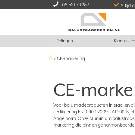
08 510 70 283
Altijd 
Relingen
Klantenser
⌂
»
CE-markering
CE-marke
Voor balustradeproducten in staal en al
certificering EN 1090-1:2009 + A1:2011. B
Ängelholm. Onze aluminium balustrades
markering die binnen geharmoniseerd