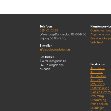
Telefoon
Klantenservic
0851 07 02 83
Contacteer on
(Maandag-Donderdag 08.00-17.00
Algemene voo
Vrijdag 08.00-15.00)
Beleid inzake 
Veiligheid
E-mailen
info@balustradedesign.nl
Postadres
Åkerslundsgatan 10
Producten
262 73 Ängelholm
Alu Classic
Zweden
Alu Color
Alu Modern
Alu Retro
RVS Reling
Postvrije reling
Glas en klemm
RVS reling
Draadreling
Frans balkon
Leuningen