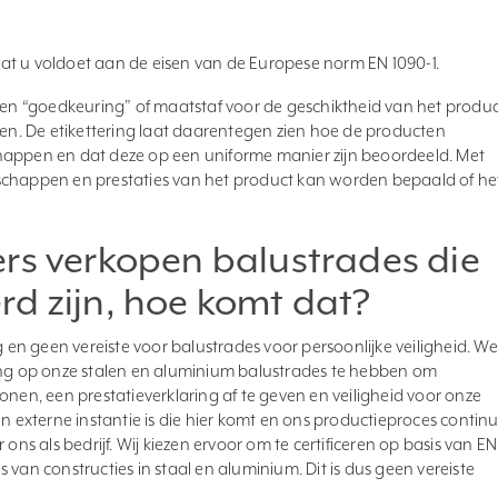
?
at u voldoet aan de eisen van de Europese norm EN 1090-1.
n “goedkeuring” of maatstaf voor de geschiktheid van het produ
ften. De etikettering laat daarentegen zien hoe de producten
happen en dat deze op een uniforme manier zijn beoordeeld. Met
schappen en prestaties van het product kan worden bepaald of he
ers verkopen balustrades die
d zijn, hoe komt dat?
g en geen vereiste voor balustrades voor persoonlijke veiligheid. We
g op onze stalen en aluminium balustrades te hebben om
onen, een prestatieverklaring af te geven en veiligheid voor onze
en externe instantie is die hier komt en ons productieproces contin
 ons als bedrijf. Wij kiezen ervoor om te certificeren op basis van EN
 is van constructies in staal en aluminium. Dit is dus geen vereiste