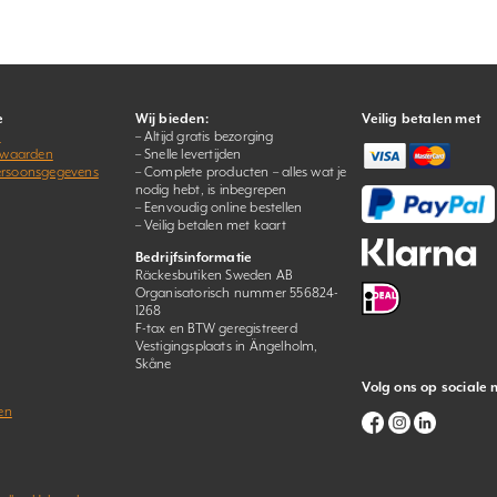
e
Wij bieden:
Veilig betalen met
s
– Altijd gratis bezorging
rwaarden
– Snelle levertijden
persoonsgegevens
– Complete producten – alles wat je
nodig hebt, is inbegrepen
– Eenvoudig online bestellen
– Veilig betalen met kaart
Bedrijfsinformatie
Räckesbutiken Sweden AB
Organisatorisch nummer 556824-
1268
F-tax en BTW geregistreerd
Vestigingsplaats in Ängelholm,
Skåne
Volg ons op sociale
en