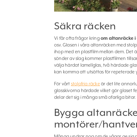
Säkra räcken
Vi får ofta frågor kring
om altanräcke i
osv. Glasen i våra altanräcken med stolp
ihop med en plastfilm mellan dem. Det är
sönder av slag kommer plastfilmen till
välja härdat lamellglas, två härdade glas
kan komma att utsättas för repeterade y
För vårt
stolpfria räcke
är det lite annorl
glasskivorna härdade vilket gör glaset f
delar det sig i många små ofarliga bitar. 
Bygga altanräcke s
montörer/hantve
Många undrar nog om de vågar ge sig p