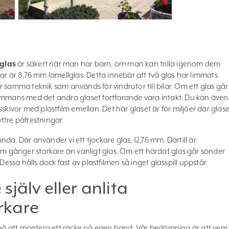
 glas
är säkert när man har barn, om man kan trilla igenom dem
ar är 8,76 mm lamellglas. Detta innebär att två glas har limmats
 samma teknik som används för vindrutor till bilar. Om ett glas går
sammans med det andra glaset fortfarande vara intakt. Du kan även
skivor med plastfilm emellan. Det här glaset är för miljöer där glase
ttre påfrestningar.
unda. Där använder vi ett tjockare glas, 12,76 mm. Därtill är
em gånger starkare än vanligt glas. Om ett härdat glas går sönder
Dessa hålls dock fast av plastfilmen så inget glasspill uppstår.
jälv eller anlita
rkare
å att montera ett räcke på egen hand. Vår bedömning är att vem