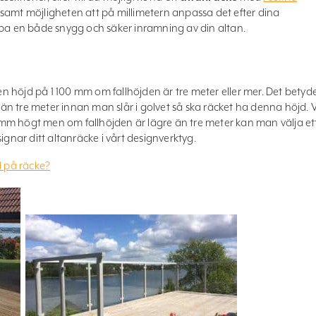
samt möjligheten att på millimetern anpassa det efter dina
apa en både snygg och säker inramning av din altan.
 en höjd på 1 100 mm om fallhöjden är tre meter eller mer. Det betyd
r än tre meter innan man slår i golvet så ska räcket ha denna höjd. V
100mm högt men om fallhöjden är lägre än tre meter kan man välja et
ignar ditt altanräcke i vårt designverktyg.
d på räcke?