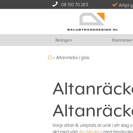
08 510 70 283
Altijd 
Relingen
Klantenser
⌂
»
Altanräcke i glas
Altanräcke
Altanräcke
Varje altan & uteplats är unik i sitt slag
sikt med vårt
Alu Modern
med breda glasse