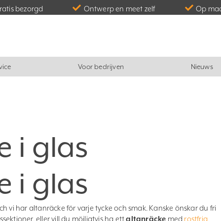
gratis bezorgd
Ontwerp en meet zelf
Op maa
vice
Voor bedrijven
Nieuws
 i glas
 i glas
 och vi har altanräcke för varje tycke och smak. Kanske önskar du fri
ktioner, eller vill du möjligtvis ha ett
altanräcke
med
rostfria