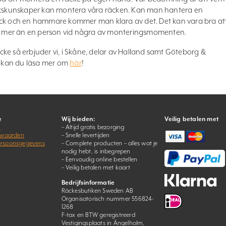
skunskaper kan montera våra räcken. Kan man hantera en
ock och en hammare kommer man klara av det. Det kan vara bra at
ara mer än en person vid några av monteringsmomenten.
räcke så erbjuder vi, i Skåne, delar av Halland samt Göteborg &
 kan du läsa mer om
här
!
e
Wij bieden:
Veilig betalen met
s
– Altijd gratis bezorging
rwaarden
– Snelle levertijden
persoonsgegevens
– Complete producten – alles wat je
nodig hebt, is inbegrepen
– Eenvoudig online bestellen
– Veilig betalen met kaart
Bedrijfsinformatie
Räckesbutiken Sweden AB
Organisatorisch nummer 556824-
1268
F-tax en BTW geregistreerd
Vestigingsplaats in Ängelholm,