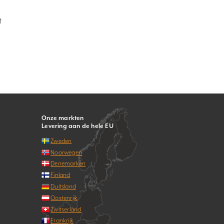
t
Onze markten
Levering aan de hele EU
Zweden
Noorwegen
Denemarken
Finland
Duitsland
Oostenrijk
Zwitserland
Frankrijk