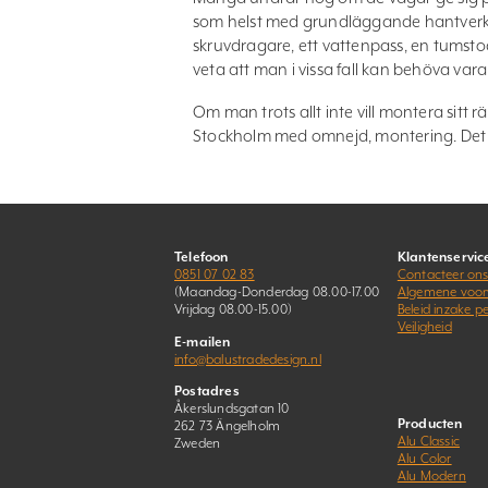
som helst med grundläggande hantverk
skruvdragare, ett vattenpass, en tumst
veta att man i vissa fall kan behöva v
Om man trots allt inte vill montera sitt 
Stockholm med omnejd, montering. Det
Telefoon
Klantenservic
0851 07 02 83
Contacteer on
(Maandag-Donderdag 08.00-17.00
Algemene voo
Vrijdag 08.00-15.00)
Beleid inzake 
Veiligheid
E-mailen
info@balustradedesign.nl
Postadres
Åkerslundsgatan 10
Producten
262 73 Ängelholm
Alu Classic
Zweden
Alu Color
Alu Modern