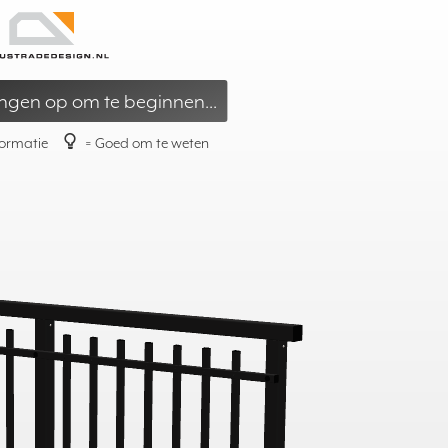
edijzeren Stijl
»
Alu Retro – Ontwerp hier
ngen op om te beginnen...
formatie
= Goed om te weten