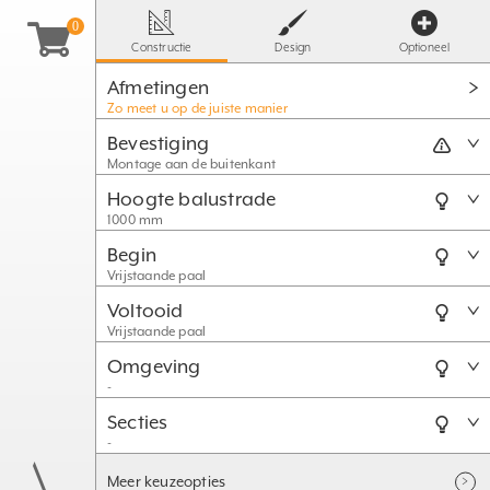
Constructie
Design
Optioneel
Afmetingen
Zo meet u op de juiste manier
Bevestiging
Montage aan de buitenkant
Hoogte balustrade
1000 mm
Begin
Vrijstaande paal
Voltooid
Vrijstaande paal
Omgeving
-
Secties
-
Meer keuzeopties