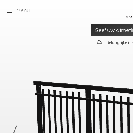
⌂
Menu
»
Relingen
»
Aluminium Balustrade in Sme
Geef uw afmeti
40mm
≥
95mm
≤
= Belangrijke in
X
- 60mm
≥ 500mm
T
≤ S
X =
ST= 1600 / 1800
500mm