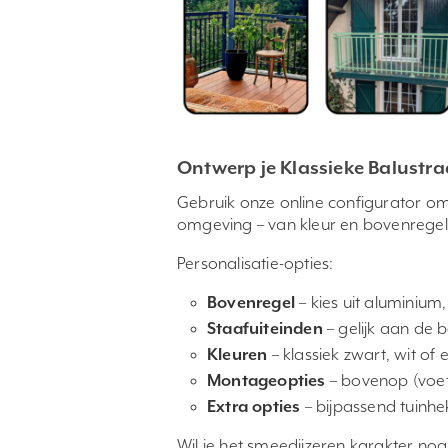
Ontwerp je Klassieke Balustr
Gebruik onze online configurator om 
omgeving – van kleur en bovenregel 
Personalisatie-opties:
Bovenregel
– kies uit aluminium
Staafuiteinden
– gelijk aan de
Kleuren
– klassiek zwart, wit of
Montageopties
– bovenop (voetp
Extra opties
– bijpassend tuin
Wil je het smeedijzeren karakter nog