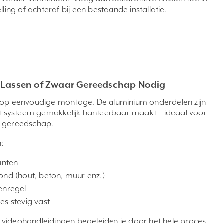
telling of achteraf bij een bestaande installatie.
n Lassen of Zwaar Gereedschap Nodig
 op eenvoudige montage. De aluminium onderdelen zijn
et systeem gemakkelijk hanteerbaar maakt – ideaal voor
d gereedschap.
n:
unten
ond (hout, beton, muur enz.)
enregel
les stevig vast
videohandleidingen begeleiden je door het hele proces.