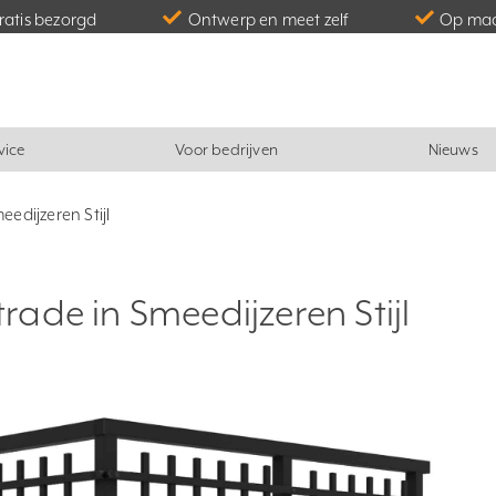
gratis bezorgd
Ontwerp en meet zelf
Op maa
vice
Voor bedrijven
Nieuws
edijzeren Stijl
ade in Smeedijzeren Stijl