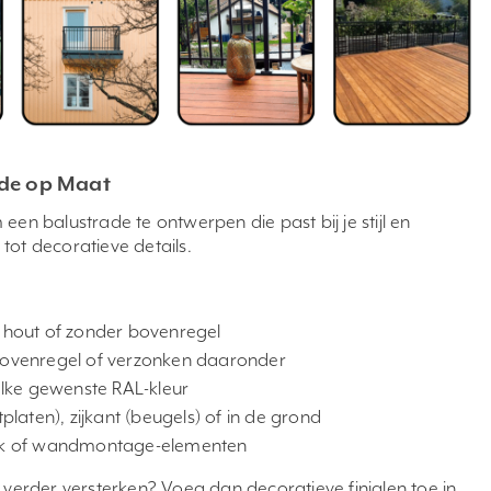
ade op Maat
een balustrade te ontwerpen die past bij je stijl en
tot decoratieve details.
, hout of zonder bovenregel
 bovenregel of verzonken daaronder
 elke gewenste RAL-kleur
laten), zijkant (beugels) of in de grond
hek of wandmontage-elementen
 verder versterken? Voeg dan decoratieve finialen toe in