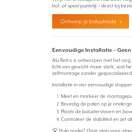
bol- of speerpuntstijl – direct bij bes
Ontwerp je balustrade
»
Eenvoudige Installatie – Gee
Alu Retro is ontworpen met het oog
licht van gewicht maar sterk, wat h
zelfmontage zonder gespecialiseer
Installatie in vier eenvoudige stappe
Meet en markeer de montagep
Bevestig de palen op je ondergr
Plaats de balusterstaven en bov
Controleer de stabiliteit en zet al
💡 Hulp nodig? Onze stap-voor-stap 