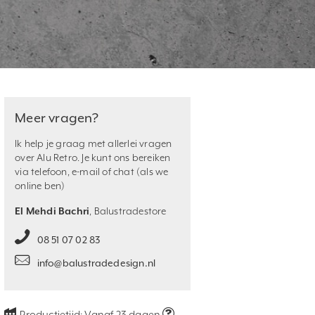
Meer vragen?
Ik help je graag met allerlei vragen
over Alu Retro. Je kunt ons bereiken
via telefoon, e-mail of chat (als we
online ben)
El Mehdi Bachri
, Balustradestore
08 51 07 02 83
info@balustradedesign.nl
Productietijd:
Vanaf 23 dagen