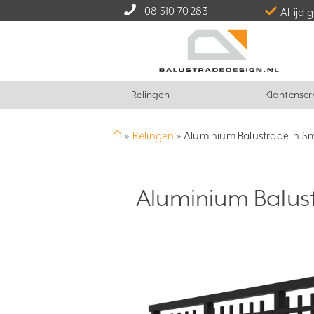
08 510 70 283
Altijd 
Relingen
Klantenser
⌂
»
Relingen
»
Aluminium Balustrade in Sme
Aluminium Balustr