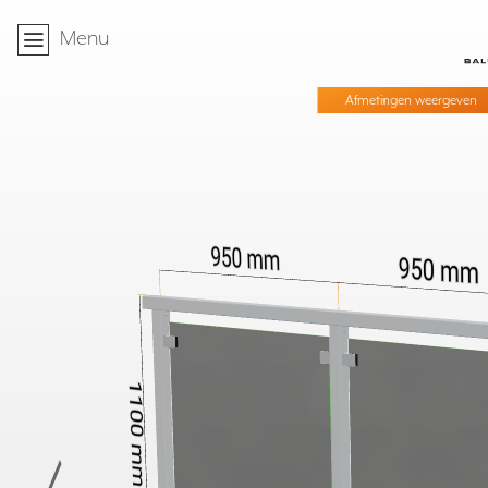
⌂
Menu
»
Relingen
»
Glas Balustrade met Alumi
Afmetingen weergeven
40mm
≥
95mm
≤
X
- 60mm
≥ 500mm
T
≤ S
X =
ST= 1600 / 1800
500mm