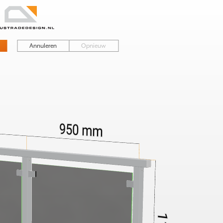
nium Palen
»
Alu Classic – Ontwerp hier
Annuleren
Opnieuw