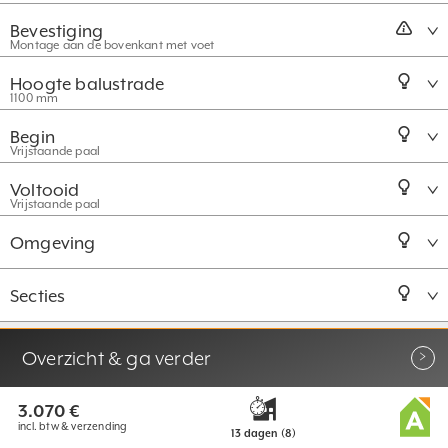
Bevestiging
Montage aan de bovenkant met voet
Hoogte balustrade
1100 mm
Begin
Vrijstaande paal
Voltooid
Vrijstaande paal
Omgeving
Secties
Meer keuzeopties
Overzicht & ga verder
3.070 €
incl. btw & verzending
13 dagen (8)