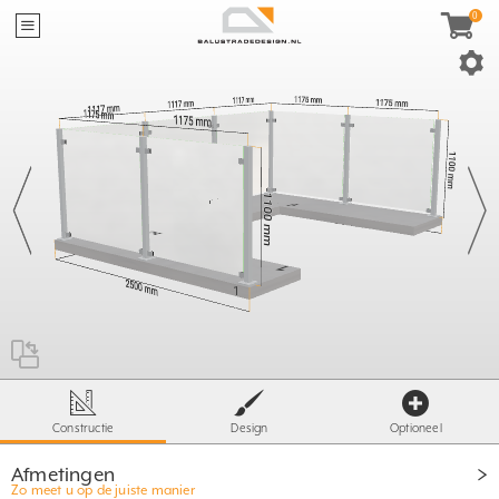
40mm
≥
95mm
≤
X
- 60mm
≥ 500mm
T
≤ S
X =
ST= 1600 / 1800
500mm
Constructie
Design
Optioneel
Afmetingen
Zo meet u op de juiste manier