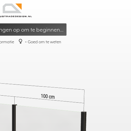
ding
»
Alu Simple – Ontwerp hier
ngen op om te beginnen...
formatie
= Goed om te weten