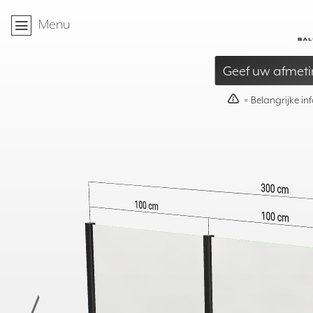
⌂
Menu
»
Relingen
»
Alu Simple – Glazen afschei
Geef uw afmeti
40mm
≥
95mm
≤
= Belangrijke in
X
- 60mm
≥ 500mm
T
≤ S
X =
ST= 1600 / 1800
500mm