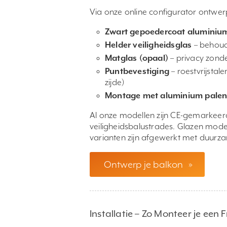
Via onze online configurator ontwerp 
Zwart gepoedercoat aluminiu
Helder veiligheidsglas
– behoud 
Matglas (opaal)
– privacy zonde
Puntbevestiging
– roestvrijsta
zijde)
Montage met aluminium pale
Al onze modellen zijn CE-gemarkee
veiligheidsbalustrades. Glazen mode
varianten zijn afgewerkt met duurz
Ontwerp je balkon
»
Installatie – Zo Monteer je een 