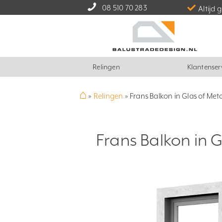
08 510 70 283
Altijd 
Relingen
Klantenser
⌂
»
Relingen
»
Frans Balkon in Glas of Met
Frans Balkon in G