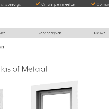
gratis bezorgd
Ontwerp en meet zelf
Op maa
vice
Voor bedrijven
Nieuws
aal
las of Metaal