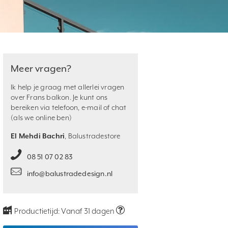
Meer vragen?
Ik help je graag met allerlei vragen
over Frans balkon. Je kunt ons
bereiken via telefoon, e-mail of chat
(als we online ben)
El Mehdi Bachri
, Balustradestore
08 51 07 02 83
info@balustradedesign.nl
Productietijd:
Vanaf 31 dagen