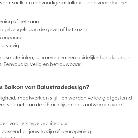
oor snelle en eenvoudige installatie – ook voor doe-het-
ening of het raam
gebeugels aan de gevel of het kozijn
lkonpaneel
ig stevig
ingsmaterialen, schroeven en een duidelijke handleiding –
es. Eenvoudig, veilig en betrouwbaar.
s Balkon van Balustradedesign?
igheid, maatwerk en stijl – en worden volledig afgestemd
em voldoet aan de CE-richtlijnen en is ontworpen voor
pen voor elk type architectuur
 passend bij jouw kozijn of deuropening