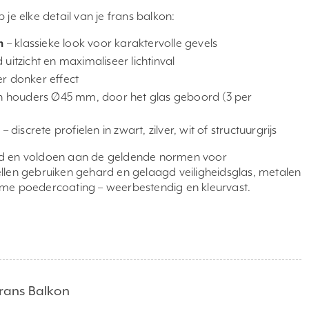
je elke detail van je frans balkon:
m
– klassieke look voor karaktervolle gevels
uitzicht en maximaliseer lichtinval
r donker effect
len houders Ø45 mm, door het glas geboord (3 per
n
– discrete profielen in zwart, zilver, wit of structuurgrijs
rd en voldoen aan de geldende normen voor
llen gebruiken gehard en gelaagd veiligheidsglas, metalen
ame poedercoating – weerbestendig en kleurvast.
Frans Balkon