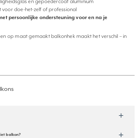
iligheidsglas en gepoedercoat aluminium
t voor doe-het-zelf of professional
 met persoonlijke ondersteuning voor en na je
 een op maat gemaakt balkonhek maakt het verschil – in
lkons
liet balkon?