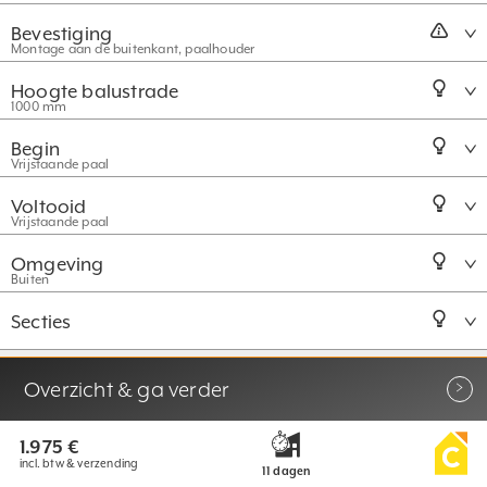
Bevestiging
Montage aan de buitenkant, paalhouder
Hoogte balustrade
1000 mm
Begin
Vrijstaande paal
Voltooid
Vrijstaande paal
Omgeving
Buiten
Secties
Meer keuzeopties
Overzicht & ga verder
1.975 €
incl. btw & verzending
11 dagen