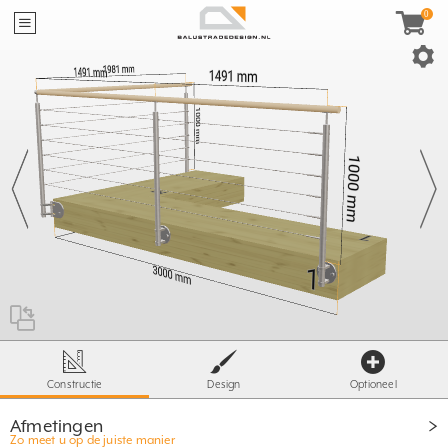
40mm
≥
95mm
≤
X
- 60mm
≥ 500mm
T
≤ S
X =
ST= 1600 / 1800
500mm
Constructie
Design
Optioneel
Afmetingen
Zo meet u op de juiste manier