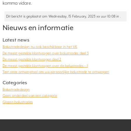
komma vidare.
Dit bericht is geplaatst om Wednesday, 15 February, 2023 xx uur 10:08 in .
Nieuws en informatie
Latest news
Balustradedesign nu ook beschikbaar in het VK
De meest gestelde klantvragen over balustrades deel 3
De meest gestelde klantvragen deel 2
De meest gestelde klantvragen over de balustrades – 1
Test onze ontwerptool om uw persoonlijke balustrade te ontwerpen
Categories
Balustradedesign
Geen onderdeel van een categorie
Glazen balustrades