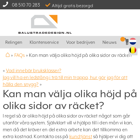
08 510 70 283
Altijd gratis bezorgd
Relingen
Klantenservice
Voor bedrijven
Nieuws
⌂
»
FAQs
»
Kan man välja olika höjd på olika sidor av räcket?
«
Vad innebär bruksklasser?
Jag vill ha en ledstång i trä till min trappa, hur gör jag för att
hålla den snygg?
»
Kan man välja olika höjd på
olika sidor av räcket?
I regel så är olika höjd på olika sidor av räcket något som går
utanför våra system. Självklart vill vi hjälpa till i den mån vi kan,
men då det kräver en del extra arbete kan det tillkomma en
extra kostnad. Kontakta oss på
kundtjänst
så hjälper vi dig att